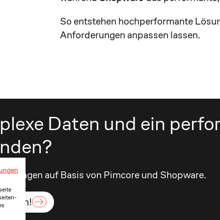
So entstehen hochperformante Lösunge
Anforderungen anpassen lassen.
plexe Daten und ein perf
inden?
ungen
-Lösungen auf Basis von Pimcore und Shopware.
seite
seiten-
inbaren!
es