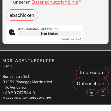
unseren
Datenschutzrichtlinie
abschicken
Anti-Roboter-Verifizierung
Hier klicken
Friendly
Captcha ⇗
MDS. AGENTURGRUPPE
GMBH
Impressum
Bunsenstraße 1
82152 Planegg/Martinsried
Datenschutz
info@mds.eu
+49 89 747344-0
© 2026 mds. Agenturgruppe GmbH