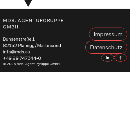
MDS. AGENTURGRUPPE
GMBH
Impressum
Bunsenstraße 1
82152 Planegg/Martinsried
Datenschutz
info@mds.eu
+49 89 747344-0
© 2026 mds. Agenturgruppe GmbH